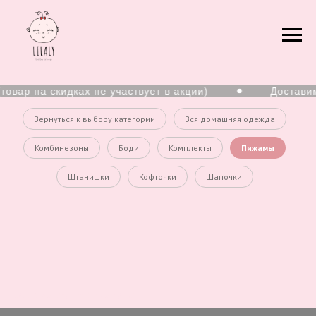
товар на скидках не участвует в акции)
Доставим
Вернуться к выбору категории
Вся домашняя одежда
Комбинезоны
Боди
Комплекты
Пижамы
Штанишки
Кофточки
Шапочки
Верхняя одежда для девочек