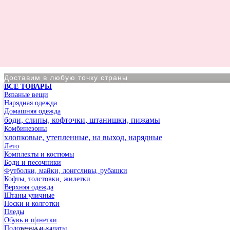
Доставим в любую точку страны
ВСЕ ТОВАРЫ
По Хабаровску курьер в день оформления заказа
Вязаные вещи
Нарядная одежда
Домашняя одежда
Магазин офлайн: г.Хабаровск, ул. Карла Маркса 91, ТЦ Б
боди, слипы, кофточки, штанишки, пижамы
Комбинезоны
Вы на сайте Хабаровского филиала
хлопковые, утепленные, на выход, нарядные
Лето
-5% на первый заказ (товар на скидках не участвует в акц
Комплекты и костюмы
Боди и песочники
Футболки, майки, лонгсливы, рубашки
Кофты, толстовки, жилетки
Верхняя одежда
Штаны уличные
Носки и колготки
Пледы
Обувь и пинетки
Полотенца и халаты