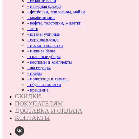
- вязаные вещи
- нарядная одежда
- футболки, лонгсливы, майки
- комбинезоны
- кофты, толстовки, жилетки
- лето
- штаны уличные
- верхняя одежда
- носки и колготки
- нижнее бельё
- головные уборы
- костюмы и комплекты
- аксессуары
- пледы
- полотенца и халаты
- обувь и пинетки
- крещение
СКИДКИ
ПОКУПАТЕЛЯМ
ДОСТАВКА И ОПЛАТА
КОНТАКТЫ