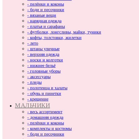
- пелёнки и коконы
- боди и песочники
- вязаные вещи
- нарядная одежда
- платья и сарафаны
- футболки, лонгсливы, майки, туники
- кофты, толстовки, жилетки
- лето
- штаны уличные
- верхняя одежда
- носки и колготки
- нижнее бельё
- головные уборы
- аксессуары
- пледы
- полотенца и халаты
- обувь и пинетки
- крещение
МАЛЬЧИКИ
- весь ассортимент
- домашняя одежда
- пелёнки и коконы
- комплекты и костюмы
- боди и песочники