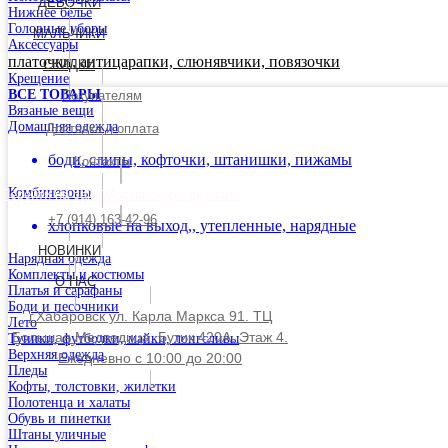
ДЕВОЧКИ
Нижнее белье
Головные уборы
МАЛЬЧИКИ
Аксессуары
платочки, антицарапки, слюнявчики, повязочки
СКИДКИ
Крещение
ВСЕ ТОВАРЫ
Покупателям
Вязаные вещи
Домашняя одежда
Доставка и оплата
боди, слипы, кофточки, штанишки, пижамы
Контакты
Комбинезоны
Перейти на сайт Московского филиала
+7 (914) 163-42-96
хлопковые на выход,, утепленные, нарядные
НОВИНКИ
Нарядная одежда
Комплекты и костюмы
О НАС
Платья и сарафаны
Боди и песочники
г.Хабаровск ул. Карла Маркса 91. ТЦ
Лето
Большая Медведица. Бутик 420А. Этаж 4.
Туники, футболки, майки, лонгсливы
Верхняя одежда
Ежедневно с 10:00 до 20:00
Пледы
Кофты, толстовки, жилетки
Полотенца и халаты
Обувь и пинетки
Штаны уличные