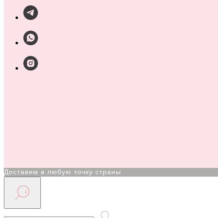
Доставим в любую точку страны
По Хабаровску курьер в день оформления заказа
Магазин офлайн: г.Хабаровск, ул. Карла Маркса 91, ТЦ Б