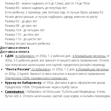
Размер 80 - можно надевать от 9 до 12мес; рост от 74 до 79см
Размер 86 - можно надевать до полутора лет.
Если ребёнку, к примеру, уже полтора года, то лучше брать размер 92.
Но все детки разные, и лучше подбирать одежду именно по росту!
Размер 92 - до двух лет
Размер 98 - до трех лет
Размер 104 - до четырех лет
Размер 110 - до пяти лет
Размер 116 - до шести лет
Размер это рост вашего ребенка.
Доставка и оплата
Доставка и оплата
СДЭК:
по Хабаровску:
от 250р, 1-2 рабочих дня ,
в ближайшие регионы:
от
300р, 3-5 рабочих дней, все зависит от вашего места проживания. Оплата
при получении наличными или картой, предоплата (онлайн-перевод).
"Почта России"
по Хабаровску
: от 250р, 1-2 дня,
в ближайшие регионы
-
от 300р, 2-5дней. Зависит от веса посылки и вашего места проживания.
Предоплата 100%. Наложенного платежа нет.
Курьер по Хабаровску:
от 350р. Доставка в день оформления заказа.
Предоплата 100%. Отправление через службу такси.
Самовывоз:
г.Хабаровск, ост.Большая, ТЦ Большая Медведица, 4 этаж,
бутик 420 А. Оплата наличными, картой, куар-кодом, и онлайн-переводом.