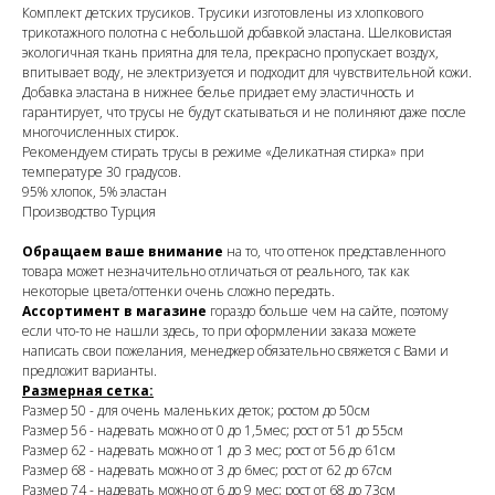
Комплект детских трусиков. Трусики изготовлены из хлопкового
трикотажного полотна с небольшой добавкой эластана. Шелковистая
экологичная ткань приятна для тела, прекрасно пропускает воздух,
впитывает воду, не электризуется и подходит для чувствительной кожи.
Добавка эластана в нижнее белье придает ему эластичность и
гарантирует, что трусы не будут скатываться и не полиняют даже после
многочисленных стирок.
Рекомендуем стирать трусы в режиме «Деликатная стирка» при
температуре 30 градусов.
95% хлопок, 5% эластан
Производство Турция
Обращаем ваше внимание
на то, что оттенок представленного
товара может незначительно отличаться от реального, так как
некоторые цвета/оттенки очень сложно передать.
Ассортимент в магазине
гораздо больше чем на сайте, поэтому
если что-то не нашли здесь, то при оформлении заказа можете
написать свои пожелания, менеджер обязательно свяжется с Вами и
предложит варианты.
Размерная сетка:
Размер 50 - для очень маленьких деток; ростом до 50см
Размер 56 - надевать можно от 0 до 1,5мес; рост от 51 до 55см
Размер 62 - надевать можно от 1 до 3 мес; рост от 56 до 61см
Размер 68 - надевать можно от 3 до 6мес; рост от 62 до 67см
Размер 74 - надевать можно от 6 до 9 мес; рост от 68 до 73см