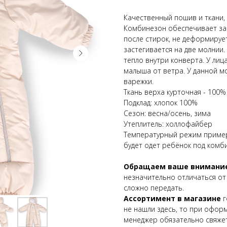
Качественный пошив и ткани, 
Комбинезон обеспечивает защ
после стирок, не деформируе
застегивается на две молнии.
тепло внутри конверта. У лиц
малыша от ветра. У данной м
варежки.
Ткань верха курточная - 100
Подклад: хлопок 100%
Сезон: весна/осень, зима
Утеплитель: холлофайбер
Температурный режим примерно
будет одет ребёнок под комб
Обращаем ваше внимани
незначительно отличаться от
сложно передать.
Ассортимент в магазине
г
не нашли здесь, то при офор
менеджер обязательно свяжет