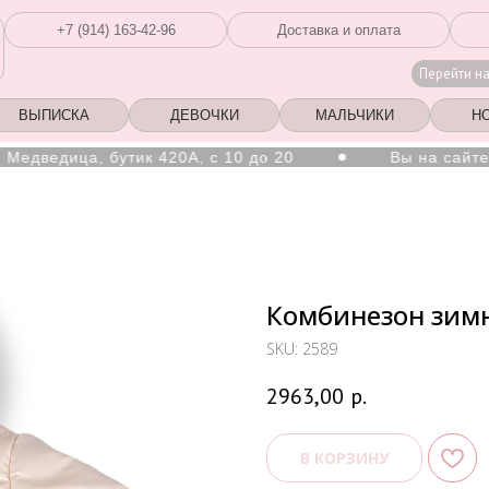
+7 (914) 163-42-96
Доставка и оплата
Перейти н
ВЫПИСКА
ДЕВОЧКИ
МАЛЬЧИКИ
Н
ица, бутик 420А, с 10 до 20
Вы на сайте Хабар
Комбинезон зимни
SKU:
2589
2963,00
р.
В КОРЗИНУ