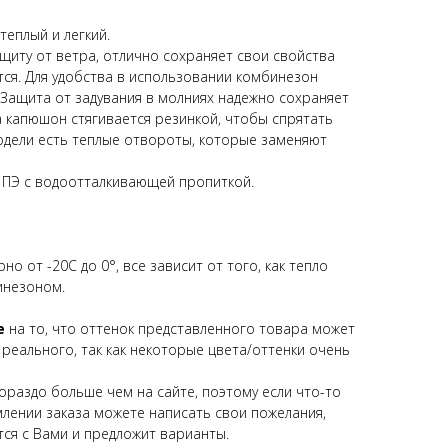
теплый и легкий.
иту от ветра, отлично сохраняет свои свойства
тся. Для удобства в использовании комбинезон
 Защита от задувания в молниях надежно сохраняет
а капюшон стягивается резинкой, чтобы спрятать
одели есть теплые отвороты, которые заменяют
% ПЭ с водоотталкивающей пропиткой.
 от -20С до 0°, все зависит от того, как тепло
инезоном.
е
на то, что оттенок представленного товара может
 реального, так как некоторые цвета/оттенки очень
ораздо больше чем на сайте, поэтому если что-то
млении заказа можете написать свои пожелания,
ся с Вами и предложит варианты.