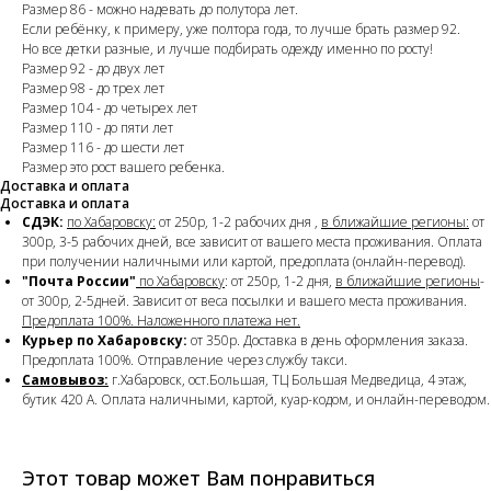
Размер 86 - можно надевать до полутора лет.
Если ребёнку, к примеру, уже полтора года, то лучше брать размер 92.
Но все детки разные, и лучше подбирать одежду именно по росту!
Размер 92 - до двух лет
Размер 98 - до трех лет
Размер 104 - до четырех лет
Размер 110 - до пяти лет
Размер 116 - до шести лет
Размер это рост вашего ребенка.
Доставка и оплата
Доставка и оплата
СДЭК:
по Хабаровску:
от 250р, 1-2 рабочих дня ,
в ближайшие регионы:
от
300р, 3-5 рабочих дней, все зависит от вашего места проживания. Оплата
при получении наличными или картой, предоплата (онлайн-перевод).
"Почта России"
по Хабаровску
: от 250р, 1-2 дня,
в ближайшие регионы
-
от 300р, 2-5дней. Зависит от веса посылки и вашего места проживания.
Предоплата 100%. Наложенного платежа нет.
Курьер по Хабаровску:
от 350р. Доставка в день оформления заказа.
Предоплата 100%. Отправление через службу такси.
Самовывоз:
г.Хабаровск, ост.Большая, ТЦ Большая Медведица, 4 этаж,
бутик 420 А. Оплата наличными, картой, куар-кодом, и онлайн-переводом.
Этот товар может Вам понравиться