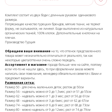
Комплект состоит из двух боди с длинным рукавом одинакового
размера.
Потрясающее качество турецких брендов, мягкие ткани, не теряют
форму, не скатываются, не линяют. Боди выполнено из натуральных
органических тканей, 100% хлопок. Дополнительные кнопочки на
плечах.
Производство Турция
Обращаем ваше внимание
на то, что оттенок представленного
товара может незначительно отличаться от реального, так как
некоторые цвета/оттенки очень сложно передать.
Ассортимент в магазине
гораздо больше чем на сайте, поэтому
если что-то не нашли здесь, то при оформлении заказа можете
написать свои пожелания, менеджер обязательно свяжется с Вами и
предложит варианты.
Размерная сетка:
Размер 50 - для очень маленьких деток; ростом до 50см
Размер 56 - надевать можно от 0 до 1,5мес; рост от 51 до 55см
Размер 62 - надевать можно от 1 до 3 мес; рост от 56 до 61см
Размер 68 - надевать можно от 3 до 6мес; рост от 62 до 67см
Размер 74 - надевать можно от 6 до 9 мес; рост от 68 до 73см
Размер 80 - можно надевать от 9 до 12мес; рост от 74 до 79см