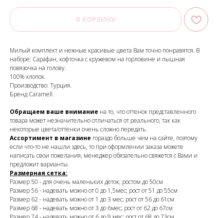
В КОРЗИНУ
Милый комплект и нежные красивые цвета Вам точно понравятся. В
наборе: Сарафан, кофточка с кружевом на горловине и пышная
повязочка на голову.
100% хлопок.
Производство: Турция.
Бренд Caramell.
Обращаем ваше внимание
на то, что оттенок представленного
товара может незначительно отличаться от реального, так как
некоторые цвета/оттенки очень сложно передать.
Ассортимент в магазине
гораздо больше чем на сайте, поэтому
если что-то не нашли здесь, то при оформлении заказа можете
написать свои пожелания, менеджер обязательно свяжется с Вами и
предложит варианты.
Размерная сетка:
Размер 50 - для очень маленьких деток; ростом до 50см
Размер 56 - надевать можно от 0 до 1,5мес; рост от 51 до 55см
Размер 62 - надевать можно от 1 до 3 мес; рост от 56 до 61см
Размер 68 - надевать можно от 3 до 6мес; рост от 62 до 67см
Размер 74 - надевать можно от 6 до 9 мес; рост от 68 до 73см