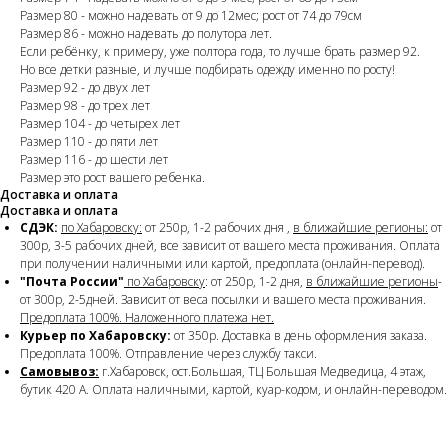
Размер 80 - можно надевать от 9 до 12мес; рост от 74 до 79см
Размер 86 - можно надевать до полутора лет.
Если ребёнку, к примеру, уже полтора года, то лучше брать размер 92.
Но все детки разные, и лучше подбирать одежду именно по росту!
Размер 92 - до двух лет
Размер 98 - до трех лет
Размер 104 - до четырех лет
Размер 110 - до пяти лет
Размер 116 - до шести лет
Размер это рост вашего ребенка.
Доставка и оплата
Доставка и оплата
СДЭК:
по Хабаровску:
от 250р, 1-2 рабочих дня ,
в ближайшие регионы:
от
300р, 3-5 рабочих дней, все зависит от вашего места проживания. Оплата
при получении наличными или картой, предоплата (онлайн-перевод).
"Почта России"
по Хабаровску
: от 250р, 1-2 дня,
в ближайшие регионы
-
от 300р, 2-5дней. Зависит от веса посылки и вашего места проживания.
Предоплата 100%. Наложенного платежа нет.
Курьер по Хабаровску:
от 350р. Доставка в день оформления заказа.
Предоплата 100%. Отправление через службу такси.
Самовывоз:
г.Хабаровск, ост.Большая, ТЦ Большая Медведица, 4 этаж,
бутик 420 А. Оплата наличными, картой, куар-кодом, и онлайн-переводом.