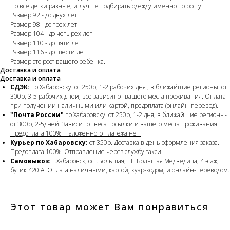
Но все детки разные, и лучше подбирать одежду именно по росту!
Размер 92 - до двух лет
Размер 98 - до трех лет
Размер 104 - до четырех лет
Размер 110 - до пяти лет
Размер 116 - до шести лет
Размер это рост вашего ребенка.
Доставка и оплата
Доставка и оплата
СДЭК:
по Хабаровску:
от 250р, 1-2 рабочих дня ,
в ближайшие регионы:
от
300р, 3-5 рабочих дней, все зависит от вашего места проживания. Оплата
при получении наличными или картой, предоплата (онлайн-перевод).
"Почта России"
по Хабаровску
: от 250р, 1-2 дня,
в ближайшие регионы
-
от 300р, 2-5дней. Зависит от веса посылки и вашего места проживания.
Предоплата 100%. Наложенного платежа нет.
Курьер по Хабаровску:
от 350р. Доставка в день оформления заказа.
Предоплата 100%. Отправление через службу такси.
Самовывоз:
г.Хабаровск, ост.Большая, ТЦ Большая Медведица, 4 этаж,
бутик 420 А. Оплата наличными, картой, куар-кодом, и онлайн-переводом.
Этот товар может Вам понравиться