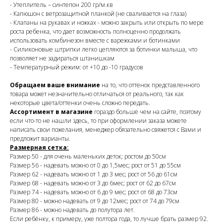
- Утеплитель – синтепон 200 гр/м.кв
- Капюшон с ветрозащитной планкой (не сваливается на глаза)
- Клапаны на рукавах и ножках - можно закрыть или открыть по мере
роста ребенка, что дает возможность полноценно продолжать
использовать комбинезон вместе с варежками и ботинками
- Силиконовые штрипки легко цепляются за ботинки малыша, что
позволяет не задираться штанишкам
- Температурный режим: от +10 до -10 градусов
Обращаем ваше внимание
на то, что оттенок представленного
товара может незначительно отличаться от реального, так как
некоторые цвета/оттенки очень сложно передать.
Ассортимент в магазине
гораздо больше чем на сайте, поэтому
если что-то не нашли здесь, то при оформлении заказа можете
написать свои пожелания, менеджер обязательно свяжется с Вами и
предложит варианты.
Размерная сетка:
Размер 50 - для очень маленьких деток; ростом до 50см
Размер 56 - надевать можно от 0 до 1,5мес; рост от 51 до 55см
Размер 62 - надевать можно от 1 до 3 мес; рост от 56 до 61см
Размер 68 - надевать можно от 3 до 6мес; рост от 62 до 67см
Размер 74 - надевать можно от 6 до 9 мес; рост от 68 до 73см
Размер 80 - можно надевать от 9 до 12мес; рост от 74 до 79см
Размер 86 - можно надевать до полутора лет.
Если ребёнку, к примеру, уже полтора года, то лучше брать размер 92.