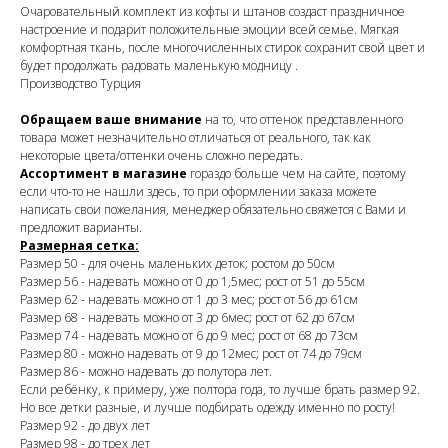
Очаровательный комплект из кофты и штанов создаст праздничное
настроение и подарит положительные эмоции всей семье. Мягкая
комфортная ткань, после многочисленных стирок сохранит свой цвет и
будет продолжать радовать маленькую модницу .
Производство Турция
Обращаем ваше внимание
на то, что оттенок представленного
товара может незначительно отличаться от реального, так как
некоторые цвета/оттенки очень сложно передать.
Ассортимент в магазине
гораздо больше чем на сайте, поэтому
если что-то не нашли здесь, то при оформлении заказа можете
написать свои пожелания, менеджер обязательно свяжется с Вами и
предложит варианты.
Размерная сетка:
Размер 50 - для очень маленьких деток; ростом до 50см
Размер 56 - надевать можно от 0 до 1,5мес; рост от 51 до 55см
Размер 62 - надевать можно от 1 до 3 мес; рост от 56 до 61см
Размер 68 - надевать можно от 3 до 6мес; рост от 62 до 67см
Размер 74 - надевать можно от 6 до 9 мес; рост от 68 до 73см
Размер 80 - можно надевать от 9 до 12мес; рост от 74 до 79см
Размер 86 - можно надевать до полутора лет.
Если ребёнку, к примеру, уже полтора года, то лучше брать размер 92.
Но все детки разные, и лучше подбирать одежду именно по росту!
Размер 92 - до двух лет
Размер 98 - до трех лет