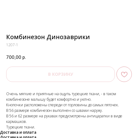
Комбинезон Динозаврики
1207-1
700,00
р.
В КОРЗИНУ
Очень мягкие и приятные на ощупь турецкие ткани, - в таком
комбинезоне малышу будет комфортно и уютно.
Кнопочки расположены спереди от горловины до самых пяточек.
В 56 размере комбинезон выполнен со швами наружу.
В 56 и 62 размере на рукавах предусмотрены антицарапки в виде
кармашков.
Турецкие ткани.
Доставка и оплата
Доставка и оплата