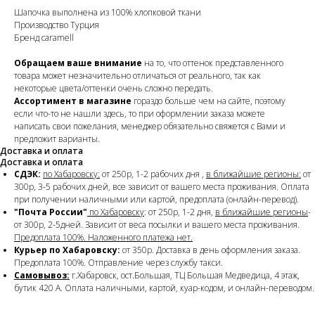
Шапочка выполнена из 100% хлопковой ткани
Производство Турция
Бренд caramell
Обращаем ваше внимание
на то, что оттенок представленного
товара может незначительно отличаться от реального, так как
некоторые цвета/оттенки очень сложно передать.
Ассортимент в магазине
гораздо больше чем на сайте, поэтому
если что-то не нашли здесь, то при оформлении заказа можете
написать свои пожелания, менеджер обязательно свяжется с Вами и
предложит варианты.
Доставка и оплата
Доставка и оплата
СДЭК:
по Хабаровску:
от 250р, 1-2 рабочих дня ,
в ближайшие регионы:
от
300р, 3-5 рабочих дней, все зависит от вашего места проживания. Оплата
при получении наличными или картой, предоплата (онлайн-перевод).
"Почта России"
по Хабаровску
: от 250р, 1-2 дня,
в ближайшие регионы
-
от 300р, 2-5дней. Зависит от веса посылки и вашего места проживания.
Предоплата 100%. Наложенного платежа нет.
Курьер по Хабаровску:
от 350р. Доставка в день оформления заказа.
Предоплата 100%. Отправление через службу такси.
Самовывоз:
г.Хабаровск, ост.Большая, ТЦ Большая Медведица, 4 этаж,
бутик 420 А. Оплата наличными, картой, куар-кодом, и онлайн-переводом.