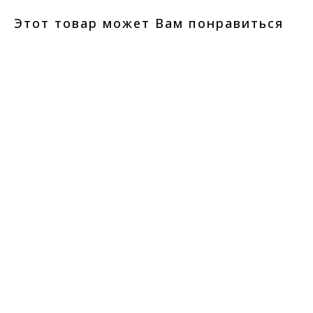
Этот товар может Вам понравиться
ERROR:Not found category