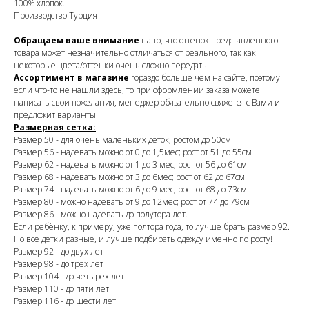
100% хлопок.
Производство Турция
Обращаем ваше внимание
на то, что оттенок представленного
товара может незначительно отличаться от реального, так как
некоторые цвета/оттенки очень сложно передать.
Ассортимент в магазине
гораздо больше чем на сайте, поэтому
если что-то не нашли здесь, то при оформлении заказа можете
написать свои пожелания, менеджер обязательно свяжется с Вами и
предложит варианты.
Размерная сетка:
Размер 50 - для очень маленьких деток; ростом до 50см
Размер 56 - надевать можно от 0 до 1,5мес; рост от 51 до 55см
Размер 62 - надевать можно от 1 до 3 мес; рост от 56 до 61см
Размер 68 - надевать можно от 3 до 6мес; рост от 62 до 67см
Размер 74 - надевать можно от 6 до 9 мес; рост от 68 до 73см
Размер 80 - можно надевать от 9 до 12мес; рост от 74 до 79см
Размер 86 - можно надевать до полутора лет.
Если ребёнку, к примеру, уже полтора года, то лучше брать размер 92.
Но все детки разные, и лучше подбирать одежду именно по росту!
Размер 92 - до двух лет
Размер 98 - до трех лет
Размер 104 - до четырех лет
Размер 110 - до пяти лет
Размер 116 - до шести лет