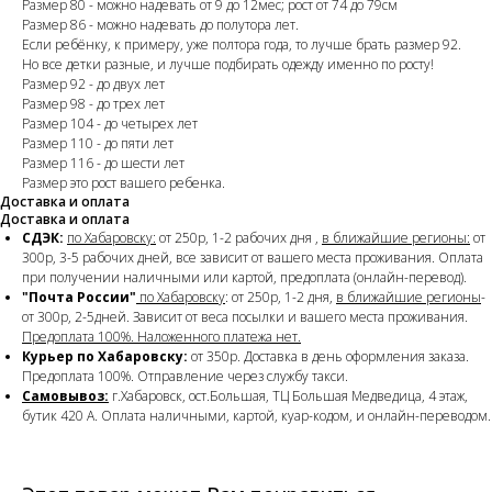
Размер 80 - можно надевать от 9 до 12мес; рост от 74 до 79см
Размер 86 - можно надевать до полутора лет.
Если ребёнку, к примеру, уже полтора года, то лучше брать размер 92.
Но все детки разные, и лучше подбирать одежду именно по росту!
Размер 92 - до двух лет
Размер 98 - до трех лет
Размер 104 - до четырех лет
Размер 110 - до пяти лет
Размер 116 - до шести лет
Размер это рост вашего ребенка.
Доставка и оплата
Доставка и оплата
СДЭК:
по Хабаровску:
от 250р, 1-2 рабочих дня ,
в ближайшие регионы:
от
300р, 3-5 рабочих дней, все зависит от вашего места проживания. Оплата
при получении наличными или картой, предоплата (онлайн-перевод).
"Почта России"
по Хабаровску
: от 250р, 1-2 дня,
в ближайшие регионы
-
от 300р, 2-5дней. Зависит от веса посылки и вашего места проживания.
Предоплата 100%. Наложенного платежа нет.
Курьер по Хабаровску:
от 350р. Доставка в день оформления заказа.
Предоплата 100%. Отправление через службу такси.
Самовывоз:
г.Хабаровск, ост.Большая, ТЦ Большая Медведица, 4 этаж,
бутик 420 А. Оплата наличными, картой, куар-кодом, и онлайн-переводом.