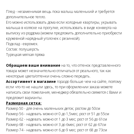
Плед - незаменимая вещь пока малыш маленький и требуется
дополнительное тепло.
Его можно использовать дома если холодные квартиры, укрывать
малыша в коляске на прогулке, использовать в виде конверта на
выписку из роддома (можем предложить дополнительно приобрести
кружевной нарядный уголочек с резинкой).
Подклад - евромех.
Состав: полушерсть
Турецкая мягкая пряжа
Обращаем ваше внимание
на то, что оттенок представленного
товара может незначительно отличаться от реального, так как
некоторые цвета/оттенки очень сложно передать.
Ассортимент в магазине
гораздо больше чем на сайте, поэтому
если что-то не нашли здесь, то при оформлении заказа можете
написать свои пожелания, менеджер обязательно свяжется с Вами и
предложит варианты.
Размерная сетка:
Размер 50 - для очень маленьких деток; ростом до 50см
Размер 56 - надевать можно от 0 до 1,5мес; рост от 51 до 55см
Размер 62 - надевать можно от 1 до 3 мес; рост от 56 до 61см
Размер 68 - надевать можно от 3 до 6мес; рост от 62 до 67см
Размер 74 - надевать можно от 6 до 9 мес; рост от 68 до 73см