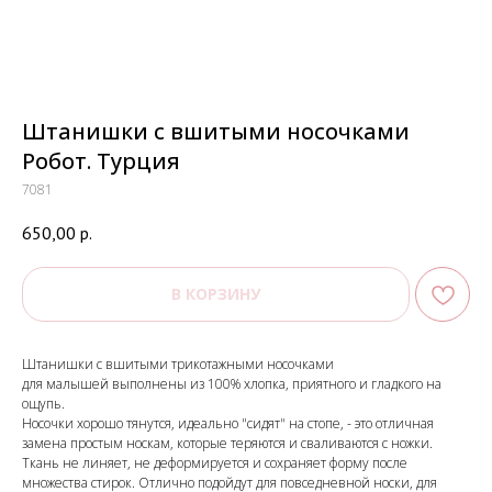
Штанишки с вшитыми носочками
Робот. Турция
7081
650,00
р.
В КОРЗИНУ
Штанишки с вшитыми трикотажными носочками
для малышей выполнены из 100% хлопка, приятного и гладкого на
ощупь.
Носочки хорошо тянутся, идеально "сидят" на стопе, - это отличная
замена простым носкам, которые теряются и сваливаются с ножки.
Ткань не линяет, не деформируется и сохраняет форму после
множества стирок. Отлично подойдут для повседневной носки, для