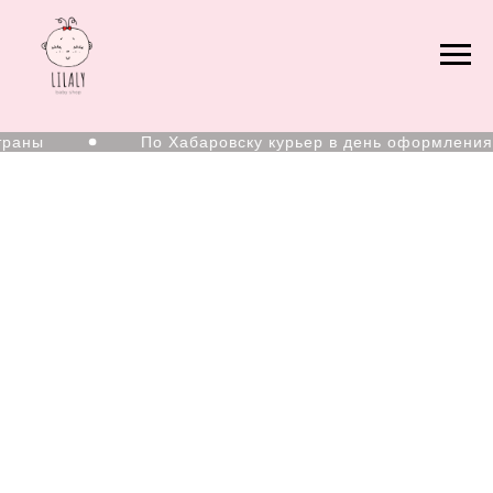
раны
По Хабаровску курьер в день оформления з