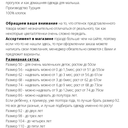
прогулок и как домашняя одежда для малыша.
Производство Турция
100% хлопок
Обращаем ваше внимание
на то, что оттенок представленного
товара может незначительно отличаться от реального, так как
некоторые цвета/оттенки очень сложно передать.
Ассортимент в магазине
гораздо больше чем на сайте, поэтому
если что-то не нашли здесь, то при оформлении заказа можете
написать свои пожелания, менеджер обязательно свяжется с Вами и
предложит варианты.
Размерная сетка:
Размер 50 - для очень маленьких деток; ростом до 50см
Размер 56 - надевать можно от 0 до 1,5мес; рост от 51 до 55см
Размер 62 - надевать можно от 1 до 3 мес; рост от 56 до 61см
Размер 68 - надевать можно от 3 до 6мес; рост от 62 до 67см
Размер 74 - надевать можно от 6 до 9 мес; рост от 68 до 73см
Размер 80 - можно надевать от 9 до 12мес; рост от 74 до 79см
Размер 86 - можно надевать до полутора лет.
Если ребёнку, к примеру, уже полтора года, то лучше брать размер 92.
Но все детки разные, и лучше подбирать одежду именно по росту!
Размер 92 - до двух лет
Размер 98 - до трех лет
Размер 104 - до четырех лет
Размер 110 - до пяти лет