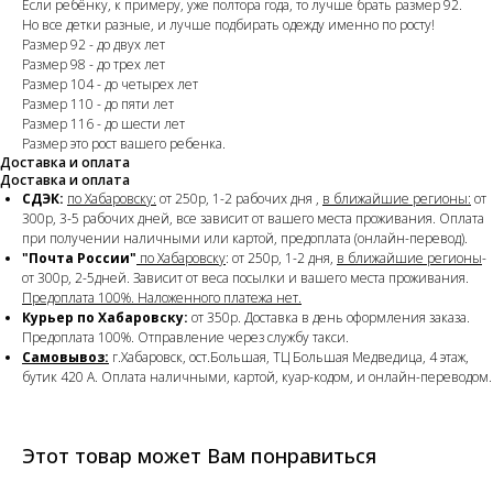
Если ребёнку, к примеру, уже полтора года, то лучше брать размер 92.
Но все детки разные, и лучше подбирать одежду именно по росту!
Размер 92 - до двух лет
Размер 98 - до трех лет
Размер 104 - до четырех лет
Размер 110 - до пяти лет
Размер 116 - до шести лет
Размер это рост вашего ребенка.
Доставка и оплата
Доставка и оплата
СДЭК:
по Хабаровску:
от 250р, 1-2 рабочих дня ,
в ближайшие регионы:
от
300р, 3-5 рабочих дней, все зависит от вашего места проживания. Оплата
при получении наличными или картой, предоплата (онлайн-перевод).
"Почта России"
по Хабаровску
: от 250р, 1-2 дня,
в ближайшие регионы
-
от 300р, 2-5дней. Зависит от веса посылки и вашего места проживания.
Предоплата 100%. Наложенного платежа нет.
Курьер по Хабаровску:
от 350р. Доставка в день оформления заказа.
Предоплата 100%. Отправление через службу такси.
Самовывоз:
г.Хабаровск, ост.Большая, ТЦ Большая Медведица, 4 этаж,
бутик 420 А. Оплата наличными, картой, куар-кодом, и онлайн-переводом.
Этот товар может Вам понравиться