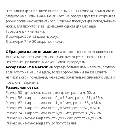
Штанишки для малышей выполнены из 100% хлопка, приятного и
гладкого на ощупь. Ткань не линяет, не деформируется и сохраняет
форму после множества стирок. Отлично подойдут для повседневной
носки, для прогулок и как домашняя одежда для малыша.
Турецкие мягкие ткани.
В размерах 56 и 62 швы наружу.
В размерах 74 и 80 открытые ножки.
Обращаем ваше внимание
на то, что оттенок представленного
товара может незначительно отличаться от реального, так как
некоторые цвета/оттенки очень сложно передать.
Ассортимент в магазине
гораздо больше чем на сайте, поэтому
если что-то не нашли здесь, то при оформлении заказа можете
написать свои пожелания, менеджер обязательно свяжется с Вами и
предложит варианты.
Размерная сетка:
Размер 50 - для очень маленьких деток; ростом до 50см
Размер 56 - надевать можно от 0 до 1,5мес; рост от 51 до 55см
Размер 62 - надевать можно от 1 до 3 мес; рост от 56 до 61см
Размер 68 - надевать можно от 3 до 6мес; рост от 62 до 67см
Размер 74 - надевать можно от 6 до 9 мес; рост от 68 до 73см
Размер 80 - можно надевать от 9 до 12мес; рост от 74 до 79см
Размер 86 - можно надевать до полутора лет.