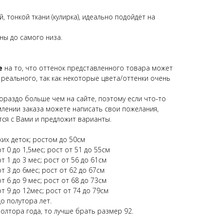
, тонкой ткани (кулирка), идеально подойдёт на
ны до самого низа.
е
на то, что оттенок представленного товара может
 реального, так как некоторые цвета/оттенки очень
ораздо больше чем на сайте, поэтому если что-то
млении заказа можете написать свои пожелания,
ся с Вами и предложит варианты.
ких деток; ростом до 50см
т 0 до 1,5мес; рост от 51 до 55см
т 1 до 3 мес; рост от 56 до 61см
т 3 до 6мес; рост от 62 до 67см
т 6 до 9 мес; рост от 68 до 73см
т 9 до 12мес; рост от 74 до 79см
о полутора лет.
полтора года, то лучше брать размер 92.