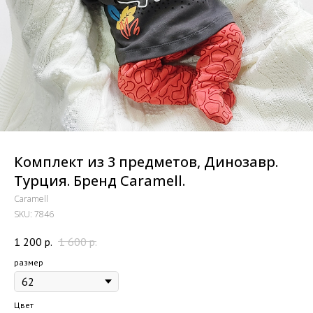
Комплект из 3 предметов, Динозавр.
Турция. Бренд Caramell.
Caramell
SKU:
7846
1 200
р.
1 600
р.
размер
Цвет