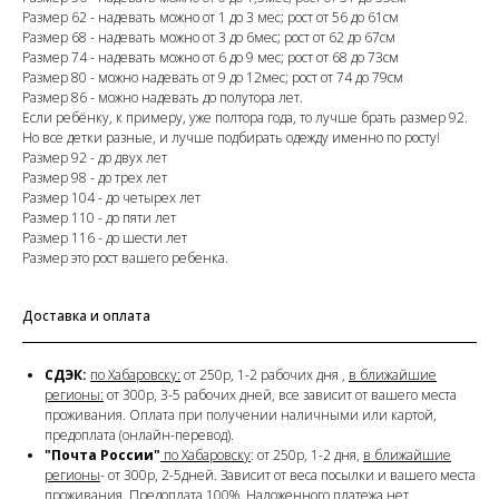
Размер 62 - надевать можно от 1 до 3 мес; рост от 56 до 61см
Размер 68 - надевать можно от 3 до 6мес; рост от 62 до 67см
Размер 74 - надевать можно от 6 до 9 мес; рост от 68 до 73см
Размер 80 - можно надевать от 9 до 12мес; рост от 74 до 79см
Размер 86 - можно надевать до полутора лет.
Если ребёнку, к примеру, уже полтора года, то лучше брать размер 92.
Но все детки разные, и лучше подбирать одежду именно по росту!
Размер 92 - до двух лет
Размер 98 - до трех лет
Размер 104 - до четырех лет
Размер 110 - до пяти лет
Размер 116 - до шести лет
Размер это рост вашего ребенка.
Доставка и оплата
СДЭК:
по Хабаровску:
от 250р, 1-2 рабочих дня ,
в ближайшие
регионы:
от 300р, 3-5 рабочих дней, все зависит от вашего места
проживания. Оплата при получении наличными или картой,
предоплата (онлайн-перевод).
"Почта России"
по Хабаровску
: от 250р, 1-2 дня,
в ближайшие
регионы
- от 300р, 2-5дней. Зависит от веса посылки и вашего места
проживания.
Предоплата 100%. Наложенного платежа нет.