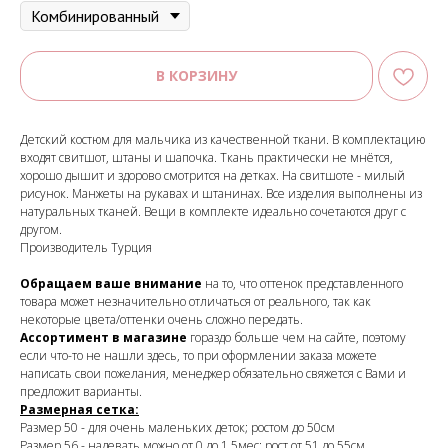
В КОРЗИНУ
Детский костюм для мальчика из качественной ткани. В комплектацию
входят свитшот, штаны и шапочка. Ткань практически не мнётся,
хорошо дышит и здорово смотрится на детках. На свитшоте - милый
рисунок. Манжеты на рукавах и штанинах. Все изделия выполнены из
натуральных тканей. Вещи в комплекте идеально сочетаются друг с
другом.
Производитель Турция
Обращаем ваше внимание
на то, что оттенок представленного
товара может незначительно отличаться от реального, так как
некоторые цвета/оттенки очень сложно передать.
Ассортимент в магазине
гораздо больше чем на сайте, поэтому
если что-то не нашли здесь, то при оформлении заказа можете
написать свои пожелания, менеджер обязательно свяжется с Вами и
предложит варианты.
Размерная сетка:
Размер 50 - для очень маленьких деток; ростом до 50см
Размер 56 - надевать можно от 0 до 1,5мес; рост от 51 до 55см