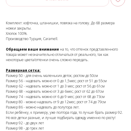
Комплект: кофточка, штанишки, повязка на голову. До 68 размера
ножки закрыты.
Хлопок 100%.
Производство Турция, Caramell.
Обращаем ваше внимание
на то, что оттенок представленного
товара может незначительно отличаться от реального, так как
некоторые цвета/оттенки очень сложно передать.
Размерная сетка:
Размер 50 - для очень маленьких деток; ростом до 50см
Размер 56 - надевать можно от 0 до 1,5мес; рост от 51 до 55см
Размер 62 - надевать можно от 1 до 3 мес; рост от 56 до 61см
Размер 68 - надевать можно от 3 до 6мес; рост от 62 до 67см
Размер 74 - надевать можно от 6 до 9 мес; рост от 68 до 73см
Размер 80 - можно надевать от 9 до 12мес; рост от 74 до 79см
Размер 86 - можно надевать до полутора лет.
Если ребёнку, к примеру, уже полтора года, то лучше брать размер 92.
Но все детки разные, и лучше подбирать одежду именно по росту!
Размер 92 - до двух лет
Размер 98 - до трех лет