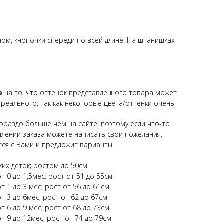
ом, кнопочки спереди по всей длине. На штанишках
е
на то, что оттенок представленного товара может
 реального, так как некоторые цвета/оттенки очень
ораздо больше чем на сайте, поэтому если что-то
млении заказа можете написать свои пожелания,
ся с Вами и предложит варианты.
ких деток; ростом до 50см
т 0 до 1,5мес; рост от 51 до 55см
т 1 до 3 мес; рост от 56 до 61см
т 3 до 6мес; рост от 62 до 67см
т 6 до 9 мес; рост от 68 до 73см
т 9 до 12мес; рост от 74 до 79см