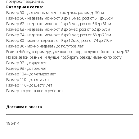
предложит варианты.
Размерная сетка:
Размер 50 - для очень маленьких деток; ростом до 50см
Размер 56 - надевать можно от 0 до 1,5мес; рост от 51 до 55см
Размер 62 - надевать можно от 1 до 3 мес; рост от 56 до 61см
Размер 68 - надевать можно от 3 до 6мес; рост от 62 до 67см
Размер 74 - надевать можно от 6 до 9 мес; рост от 68 до 73см
Размер 80 - можно надевать от 9 до 12мес; рост от 74 до 79см
Размер 86 - можно надевать до полутора лет.
Если ребёнку, к примеру, уже полтора года, то лучше брать размер 92.
Но все детки разные, и лучше подбирать одежду именно по росту!
Размер 92 - до двух лет
Размер 98 - до трех лет
Размер 104 - до четырех лет
Размер 110 - до пяти лет
Размер 116 - до шести лет
Размер это рост вашего ребенка.
Доставка и оплата
186414