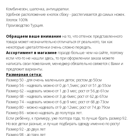
Комбинезон, шапочка, антицарапки.
Удобное расположение кнопок сбоку - расстегивается до самых ножек.
Хлопок 100%
Производство Турция.
Обращаем ваше внимание
на то, что оттенок представленного
товара может незначительно отличаться от реального, так как
некоторые цвета/оттенки очень сложно передать.
Ассортимент в магазине
гораздо больше чем на сайте, поэтому
если что-то не нашли здесь, то при оформлении заказа можете
написать свои пожелания, менеджер обязательно свяжется с Вами и
предложит варианты.
Размерная сетка:
Размер 50 - для очень маленьких деток; ростом до 50см
Размер 56 - надевать можно от 0 до 1,5мес; рост от 51 до 55см
Размер 62 - надевать можно от 1 до 3 мес; рост от 56 до 61см
Размер 68 - надевать можно от 3 до 6мес; рост от 62 до 67см
Размер 74 - надевать можно от 6 до 9 мес; рост от 68 до 73см
Размер 80 - можно надевать от 9 до 12мес; рост от 74 до 79см
Размер 86 - можно надевать до полутора лет.
Если ребёнку, к примеру, уже полтора года, то лучше брать размер 92.
Но все детки разные, и лучше подбирать одежду именно по росту!
Размер 92 - до двух лет
Размер 98 - до трех лет