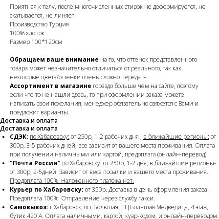
Приятная к телу, после многочисленных стирок не деформируется, не
скатывается, не линяет.
Производство Турция
100% хлопок
Размер 100*120см
Обращаем ваше внимание
на то, что оттенок представленного
товара может незначительно отличаться от реального, так как
некоторые цвета/оттенки очень сложно передать.
Ассортимент в магазине
гораздо больше чем на сайте, поэтому
если что-то не нашли здесь, то при оформлении заказа можете
написать свои пожелания, менеджер обязательно свяжется с Вами и
предложит варианты.
Доставка и оплата
Доставка и оплата
СДЭК:
по Хабаровску:
от 250р, 1-2 рабочих дня ,
в ближайшие регионы:
от
300р, 3-5 рабочих дней, все зависит от вашего места проживания. Оплата
при получении наличными или картой, предоплата (онлайн-перевод).
"Почта России"
по Хабаровску
: от 250р, 1-2 дня,
в ближайшие регионы
-
от 300р, 2-5дней. Зависит от веса посылки и вашего места проживания.
Предоплата 100%. Наложенного платежа нет.
Курьер по Хабаровску:
от 350р. Доставка в день оформления заказа.
Предоплата 100%. Отправление через службу такси.
Самовывоз:
г.Хабаровск, ост.Большая, ТЦ Большая Медведица, 4 этаж,
бутик 420 А. Оплата наличными, картой, куар-кодом, и онлайн-переводом.