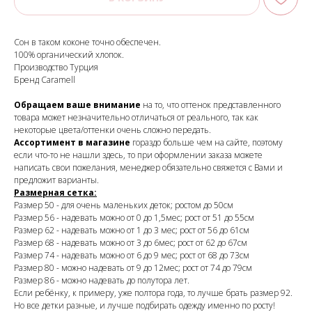
Сон в таком коконе точно обеспечен.
100% органический хлопок.
Производство Турция
Бренд Caramell
Обращаем ваше внимание
на то, что оттенок представленного
товара может незначительно отличаться от реального, так как
некоторые цвета/оттенки очень сложно передать.
Ассортимент в магазине
гораздо больше чем на сайте, поэтому
если что-то не нашли здесь, то при оформлении заказа можете
написать свои пожелания, менеджер обязательно свяжется с Вами и
предложит варианты.
Размерная сетка:
Размер 50 - для очень маленьких деток; ростом до 50см
Размер 56 - надевать можно от 0 до 1,5мес; рост от 51 до 55см
Размер 62 - надевать можно от 1 до 3 мес; рост от 56 до 61см
Размер 68 - надевать можно от 3 до 6мес; рост от 62 до 67см
Размер 74 - надевать можно от 6 до 9 мес; рост от 68 до 73см
Размер 80 - можно надевать от 9 до 12мес; рост от 74 до 79см
Размер 86 - можно надевать до полутора лет.
Если ребёнку, к примеру, уже полтора года, то лучше брать размер 92.
Но все детки разные, и лучше подбирать одежду именно по росту!