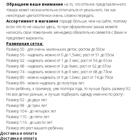
Обращаем ваше внимание
на то, что оттенок представленного
товара может незначительно отличаться от реального, так как
некоторые цвета/оттенки очень сложно передать.
Ассортимент в магазине
гораздо больше чем на сайте, поэтому
если что-то не нашли здесь, то при оформлении заказа можете
написать свои пожелания, менеджер обязательно свяжется с Вами и
предложит варианты.
Размерная сетка:
Размер 50 - для очень маленьких деток; ростом до 50см
Размер 56 - надевать можно от 0 до 1,5мес; рост от 51 до 55см
Размер 62 - надевать можно от 1 до 3 мес; рост от 56 до 61см
Размер 68 - надевать можно от 3 до 6мес; рост от 62 до 67см
Размер 74 - надевать можно от 6 до 9 мес; рост от 68 до 73см
Размер 80 - можно надевать от 9 до 12мес; рост от 74 до 79см
Размер 86 - можно надевать до полутора лет.
Если ребёнку, к примеру, уже полтора года, то лучше брать размер 92.
Но все детки разные, и лучше подбирать одежду именно по росту!
Размер 92 - до двух лет
Размер 98 - до трех лет
Размер 104 - до четырех лет
Размер 110 - до пяти лет
Размер 116 - до шести лет
Размер это рост вашего ребенка.
Доставка и оплата
Доставка и оплата