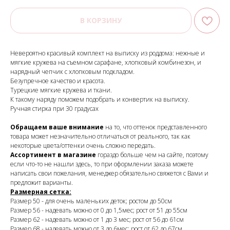
В КОРЗИНУ
Невероятно красивый комплект на выписку из роддома: нежные и
мягкие кружева на съемном сарафане, хлопковый комбинезон, и
нарядный чепчик с хлопковым подкладом.
Безупречное качество и красота.
Турецкие мягкие кружева и ткани.
К такому наряду поможем подобрать и конвертик на выписку.
Ручная стирка при 30 градусах
Обращаем ваше внимание
на то, что оттенок представленного
товара может незначительно отличаться от реального, так как
некоторые цвета/оттенки очень сложно передать.
Ассортимент в магазине
гораздо больше чем на сайте, поэтому
если что-то не нашли здесь, то при оформлении заказа можете
написать свои пожелания, менеджер обязательно свяжется с Вами и
предложит варианты.
Размерная сетка:
Размер 50 - для очень маленьких деток; ростом до 50см
Размер 56 - надевать можно от 0 до 1,5мес; рост от 51 до 55см
Размер 62 - надевать можно от 1 до 3 мес; рост от 56 до 61см
Размер 68 - надевать можно от 3 до 6мес; рост от 62 до 67см