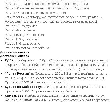
Размер 74 - надевать можно от 6 до 9 мес; рост от 68 до 73см
Размер 80 - можно надевать от 9 до 12мес; рост от 74 до 79см
Размер 86 - можно надевать до полутора лет.
Если ребёнку, к примеру, уже полтора года, то лучше брать размер 92.
Но все детки разные, и лучше подбирать одежду именно по росту!
Размер 92 - до двух лет
Размер 98 - до трех лет
Размер 104 - до четырех лет
Размер 110 - до пяти лет
Размер 116 - до шести лет
Размер это рост вашего ребенка.
Доставка и оплата
Доставка и оплата
СДЭК:
по Хабаровску:
от 250р, 1-2 рабочих дня ,
в ближайшие регионы:
от
300р, 3-5 рабочих дней, все зависит от вашего места проживания. Оплата
при получении наличными или картой, предоплата (онлайн-перевод).
"Почта России"
по Хабаровску
: от 250р, 1-2 дня,
в ближайшие регионы
-
от 300р, 2-5дней. Зависит от веса посылки и вашего места проживания.
Предоплата 100%. Наложенного платежа нет.
Курьер по Хабаровску:
от 350р. Доставка в день оформления заказа.
Предоплата 100%. Отправление через службу такси.
Самовывоз:
г.Хабаровск, ост.Большая, ТЦ Большая Медведица, 4 этаж,
бутик 420 А. Оплата наличными, картой, куар-кодом, и онлайн-переводом.