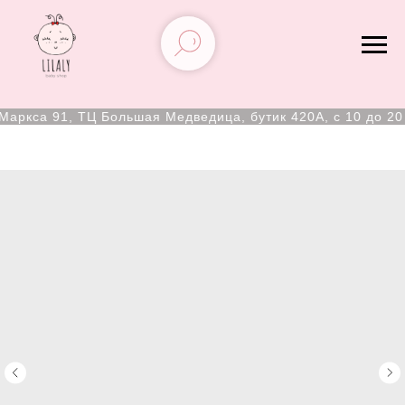
аркса 91, ТЦ Большая Медведица, бутик 420А, с 10 до 20