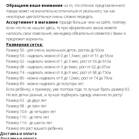
Обращаем ваше внимание
на то, что оттенок представленного
товара может незначительно отличаться от реального, так как
некоторые цвета/оттенки очень сложно передать.
Ассортимент в магазине
гораздо больше чем на сайте, поэтому
если что-то не нашли здесь, то при оформлении заказа можете
написать свои пожелания, менеджер обязательно свяжется с Вами и
предложит варианты.
Размерная сетка:
Размер 50 - для очень маленьких деток; ростом до 50см
Размер 56 - надевать можно от 0 до 1,5мес; рост от 51 до 55см
Размер 62 - надевать можно от 1 до 3 мес; рост от 56 до 61см
Размер 68 - надевать можно от 3 до 6мес; рост от 62 до 67см
Размер 74 - надевать можно от 6 до 9 мес; рост от 68 до 73см
Размер 80 - можно надевать от 9 до 12мес; рост от 74 до 79см
Размер 86 - можно надевать до полутора лет.
Если ребёнку, к примеру, уже полтора года, то лучше брать размер 92.
Но все детки разные, и лучше подбирать одежду именно по росту!
Размер 92 - до двух лет
Размер 98 - до трех лет
Размер 104 - до четырех лет
Размер 110 - до пяти лет
Размер 116 - до шести лет
Размер это рост вашего ребенка.
Доставка и оплата
Доставка и оплата