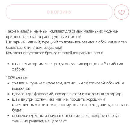
В КОРЗИНУ
Такой милый и нежный комплект для самых маленьких модниц-
принцесс не оставит равнодушным никого!
Шикарный, мягкий, турецкий трикотаж понравится любой маме и тем
более щепетильным бабушкам!
Комплект от турецкого бренда caramell понравится всем!
в нашем ассортименте одежда от лучших турецких и Российских
фабрик
100% хлопок
три вещи: туника с кружевом, штанишки с фатиновой юбочкой и
повязочка;
идеален для фотосессий, походов в гости и как домашняя одежда.
швы внутри костюмчика мягкие, прошиты хорошими
качественными нитками, поэтому ничего тереть, давить, колоть не
будет!
кнопочки сделаны из качественного металла, которые не рвут
ткань, не ржавеют, не царапают.